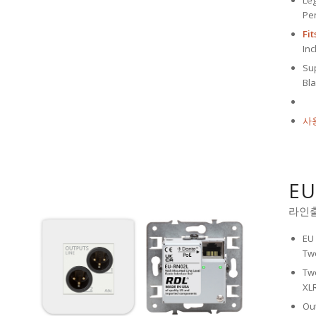
Le
Pe
Fi
Inc
Sup
Bl
사
EU
라인
EU 
Tw
Tw
XLR
Ou