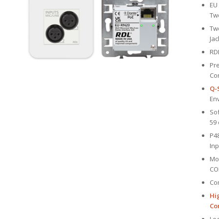
EU 
Tw
Two
Jac
RDL
Pre
Co
Q-
En
Sof
59 
P4
In
Mo
CO
Co
Hig
Co