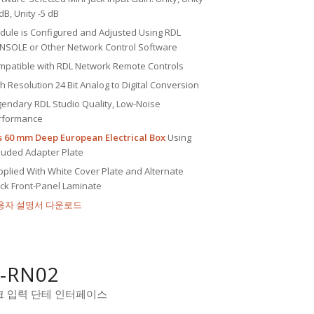
dB, Unity -5 dB
dule is Configured and Adjusted Using RDL
NSOLE or Other Network Control Software
mpatible with RDL Network Remote Controls
h Resolution 24 Bit Analog to Digital Conversion
gendary RDL Studio Quality, Low-Noise
rformance
ts 60 mm Deep European Electrical Box
Using
luded Adapter Plate
plied With White Cover Plate and Alternate
ack Front-Panel Laminate
용자 설명서 다운로드
-RN02
 입력 단테 인터페이스