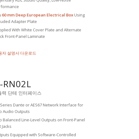
gendary RDL Studio Quality, Low-Noise
rformance
ts 60 mm Deep European Electrical Box
Using
luded Adapter Plate
plied With White Cover Plate and Alternate
ack Front-Panel Laminate
용자 설명서 다운로드
-RN02L
출력 단테 인터페이스
Series Dante or AES67 Network Interface for
o Audio Outputs
o Balanced Line-Level Outputs on Front-Panel
 Jacks
tputs Equipped with Software-Controlled