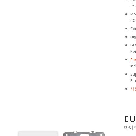
+5 
Mo
CO
Co
Hig
Le
Pe
Fi
Inc
Sup
Bl
사
EU
마이크