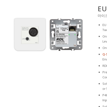
EU
마이크
EU 
Tw
One
Lev
On
Q-
En
RDL
Pre
Co
Sof
or 
P4
Inp
Sof