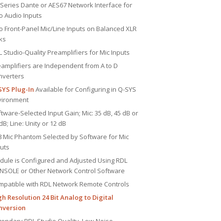
Series Dante or AES67 Network Interface for
o Audio Inputs
 Front-Panel Mic/Line Inputs on Balanced XLR
ks
 Studio-Quality Preamplifiers for Mic Inputs
amplifiers are Independent from A to D
nverters
SYS Plug-In
Available for Configuring in Q-SYS
vironment
tware-Selected Input Gain; Mic: 35 dB, 45 dB or
dB; Line: Unity or 12 dB
8 Mic Phantom Selected by Software for Mic
puts
dule is Configured and Adjusted Using RDL
NSOLE or Other Network Control Software
mpatible with RDL Network Remote Controls
h Resolution 24 Bit Analog to Digital
nversion