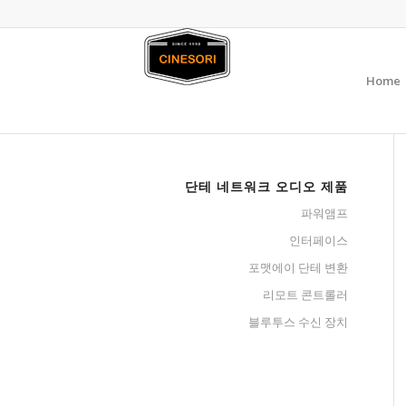
Home
단테 네트워크 오디오 제품
파워앰프
인터페이스
포맷에이 단테 변환
리모트 콘트롤러
블루투스 수신 장치