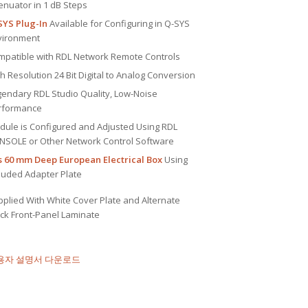
enuator in 1 dB Steps
SYS Plug-In
Available for Configuring in Q-SYS
vironment
mpatible with RDL Network Remote Controls
h Resolution 24 Bit Digital to Analog Conversion
gendary RDL Studio Quality, Low-Noise
rformance
dule is Configured and Adjusted Using RDL
NSOLE or Other Network Control Software
ts 60 mm Deep European Electrical Box
Using
luded Adapter Plate
plied With White Cover Plate and Alternate
ack Front-Panel Laminate
용자 설명서 다운로드