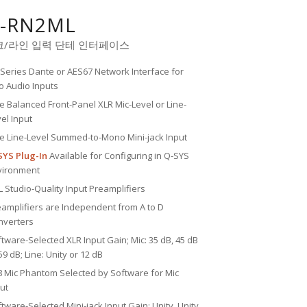
-RN2ML
/라인 입력 단테 인터페이스
Series Dante or AES67 Network Interface for
o Audio Inputs
 Balanced Front-Panel XLR Mic-Level or Line-
el Input
e Line-Level Summed-to-Mono Mini-jack Input
SYS Plug-In
Available for Configuring in Q-SYS
vironment
 Studio-Quality Input Preamplifiers
amplifiers are Independent from A to D
nverters
tware-Selected XLR Input Gain; Mic: 35 dB, 45 dB
59 dB; Line: Unity or 12 dB
8 Mic Phantom Selected by Software for Mic
ut
tware-Selected Mini-jack Input Gain: Unity, Unity