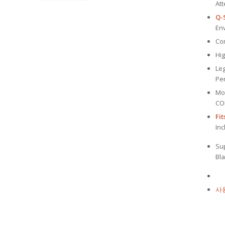
Att
Q-
En
Co
Hig
Le
Pe
Mo
CO
Fi
Inc
Sup
Bl
사