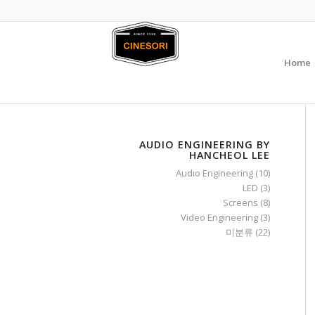
Home
AUDIO ENGINEERING BY
HANCHEOL LEE
Audio Engineering
(10)
LED
(3)
Screens
(8)
Video Engineering
(3)
미분류
(22)