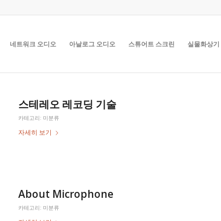
네트워크 오디오
아날로그 오디오
스튜어트 스크린
실물화상기
스테레오 레코딩 기술
카테고리:
미분류
자세히 보기
About Microphone
카테고리:
미분류